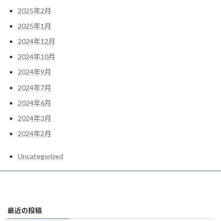
2025年2月
2025年1月
2024年12月
2024年10月
2024年9月
2024年7月
2024年6月
2024年3月
2024年2月
Uncategorized
最近の投稿