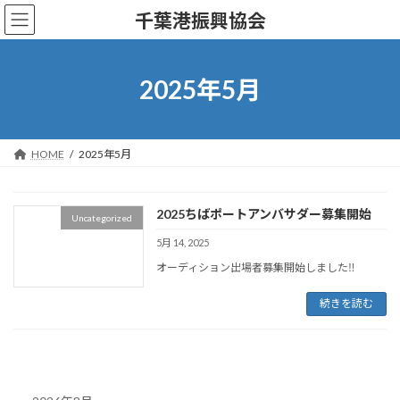
コ
ナ
千葉港振興協会
ン
ビ
テ
ゲ
ン
ー
ツ
シ
2025年5月
へ
ョ
ス
ン
キ
に
ッ
移
HOME
2025年5月
プ
動
2025ちばポートアンバサダー募集開始
Uncategorized
5月 14, 2025
オーディション出場者募集開始しました‼
続きを読む