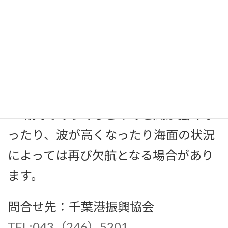
月24日 9時現在予定どおり実施いたし
ます。
◆以下の点にご留意ください。
・無料の駐車場はありません。
・晴天であってもこのあと風が強くな
ったり、波が高くなったり海面の状況
によっては再び欠航となる場合があり
ます。
問合せ先：千葉港振興協会
TEL:043（246）5201